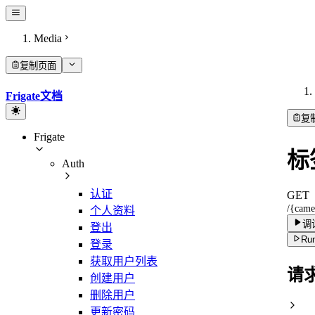
Media
复制页面
Frigate文档
复
Frigate
标
Auth
认证
GET
/{came
个人资料
调
登出
Run
登录
获取用户列表
请
创建用户
删除用户
更新密码