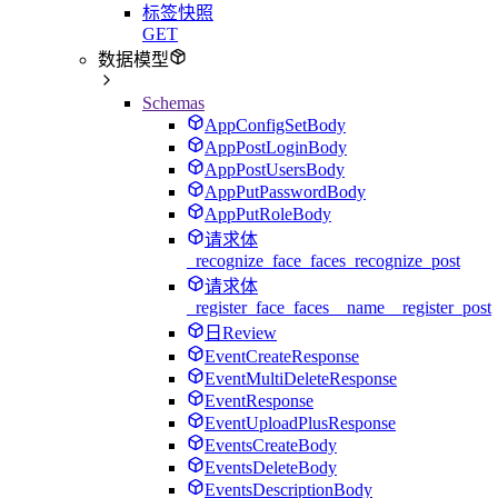
标签快照
GET
数据模型
Schemas
AppConfigSetBody
AppPostLoginBody
AppPostUsersBody
AppPutPasswordBody
AppPutRoleBody
请求体
_recognize_face_faces_recognize_post
请求体
_register_face_faces__name__register_post
日Review
EventCreateResponse
EventMultiDeleteResponse
EventResponse
EventUploadPlusResponse
EventsCreateBody
EventsDeleteBody
EventsDescriptionBody