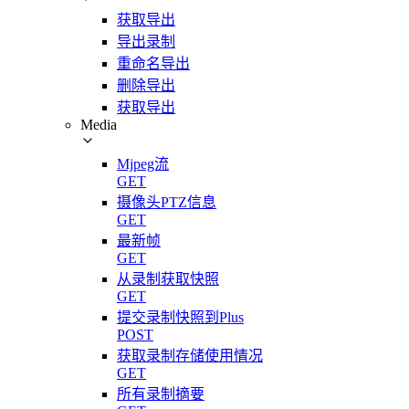
获取导出
导出录制
重命名导出
删除导出
获取导出
Media
Mjpeg流
GET
摄像头PTZ信息
GET
最新帧
GET
从录制获取快照
GET
提交录制快照到Plus
POST
获取录制存储使用情况
GET
所有录制摘要