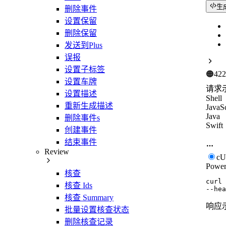
生
删除事件
设置保留
删除保留
发送到Plus
误报
设置子标签
🟠
422
设置车牌
请求
设置描述
Shell
重新生成描述
JavaSc
Java
删除事件s
Swift
创建事件
结束事件
Review
c
Power
核查
curl
核查 Ids
--hea
核查 Summary
响应
批量设置核查状态
删除核查记录