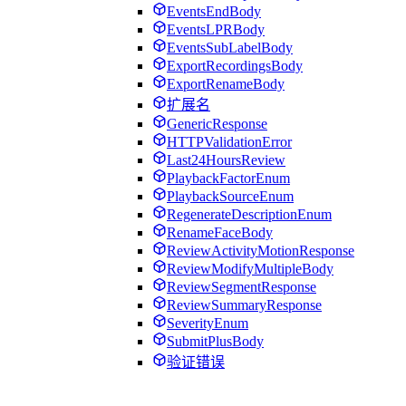
EventsEndBody
EventsLPRBody
EventsSubLabelBody
ExportRecordingsBody
ExportRenameBody
扩展名
GenericResponse
HTTPValidationError
Last24HoursReview
PlaybackFactorEnum
PlaybackSourceEnum
RegenerateDescriptionEnum
RenameFaceBody
ReviewActivityMotionResponse
ReviewModifyMultipleBody
ReviewSegmentResponse
ReviewSummaryResponse
SeverityEnum
SubmitPlusBody
验证错误