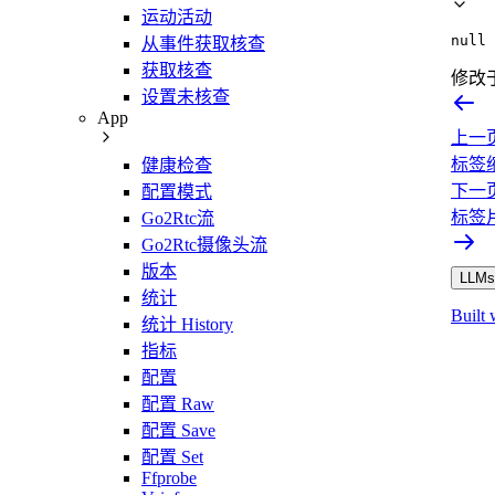
运动活动
null
从事件获取核查
获取核查
修改
设置未核查
App
上一
标签
健康检查
下一
配置模式
标签
Go2Rtc流
Go2Rtc摄像头流
版本
LLMs.
统计
Built 
统计 History
指标
配置
配置 Raw
配置 Save
配置 Set
Ffprobe