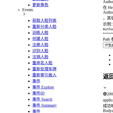
Autho
更新角色
在 H
Events
Autho
，其值
获取人脸列表
示例
重新分类人脸
Autho
训练人脸
*****
创建人脸
Path
注册人脸
生
识别人脸
注销人脸
重命名人脸
重新处理车牌
重新索引嵌入
返
事件
事件 Explore
事件ID
🟢
200
事件 Search
applic
事件 Summary
成功
Body
事件