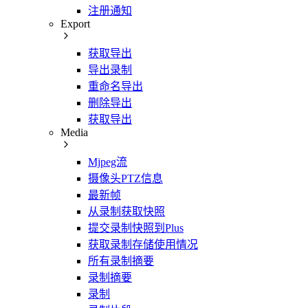
注册通知
Export
获取导出
导出录制
重命名导出
删除导出
获取导出
Media
Mjpeg流
摄像头PTZ信息
最新帧
从录制获取快照
提交录制快照到Plus
获取录制存储使用情况
所有录制摘要
录制摘要
录制