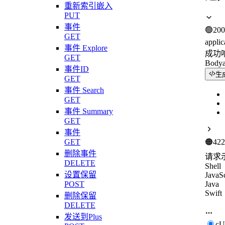
重新索引嵌入
PUT
事件
🟢
200
GET
applic
事件 Explore
成功
GET
Body
事件ID
生
GET
事件 Search
GET
事件 Summary
GET
事件
GET
🟠
422
删除事件
请求
DELETE
Shell
设置保留
JavaSc
POST
Java
Swift
删除保留
DELETE
发送到Plus
c