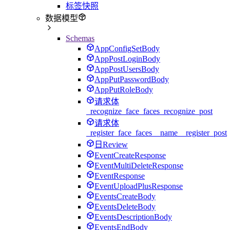
标签快照
数据模型
Schemas
AppConfigSetBody
AppPostLoginBody
AppPostUsersBody
AppPutPasswordBody
AppPutRoleBody
请求体
_recognize_face_faces_recognize_post
请求体
_register_face_faces__name__register_post
日Review
EventCreateResponse
EventMultiDeleteResponse
EventResponse
EventUploadPlusResponse
EventsCreateBody
EventsDeleteBody
EventsDescriptionBody
EventsEndBody