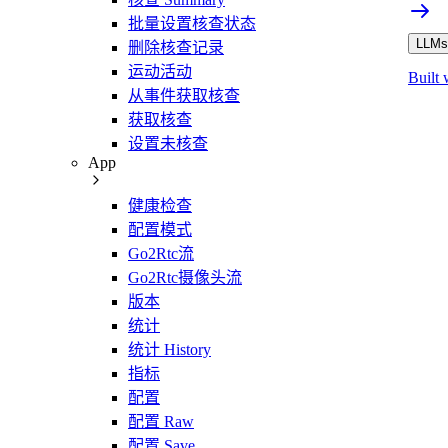
批量设置核查状态
LLMs.
删除核查记录
运动活动
Built 
从事件获取核查
获取核查
设置未核查
App
健康检查
配置模式
Go2Rtc流
Go2Rtc摄像头流
版本
统计
统计 History
指标
配置
配置 Raw
配置 Save