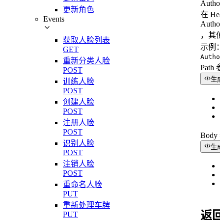
Autho
更新角色
在 H
Events
Autho
，其值
获取人脸列表
示例
GET
Autho
重新分类人脸
Path
POST
生
训练人脸
POST
创建人脸
POST
注册人脸
POST
Bod
识别人脸
生
POST
注销人脸
POST
重命名人脸
PUT
重新处理车牌
返
PUT