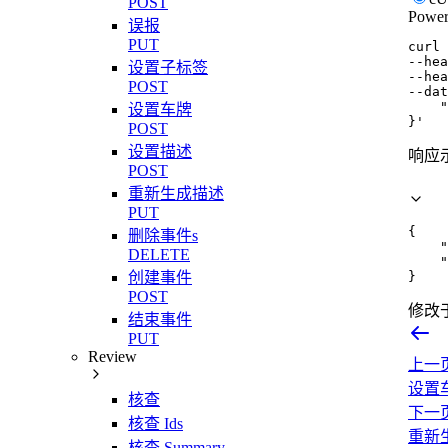
POST
Power
误报
PUT
curl
--hea
设置子标签
--hea
POST
--dat
    "
设置车牌
}'
POST
设置描述
响应
POST
重新生成描述
PUT
{
删除事件s
"
DELETE
"
创建事件
}
POST
修改
结束事件
PUT
Review
上一
设置
核查
下一
核查 Ids
重新
核查 Summary