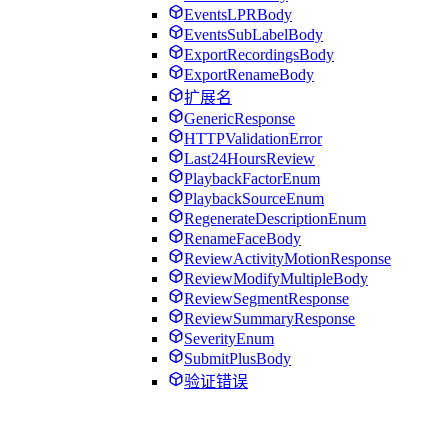
EventsLPRBody
EventsSubLabelBody
ExportRecordingsBody
ExportRenameBody
扩展名
GenericResponse
HTTPValidationError
Last24HoursReview
PlaybackFactorEnum
PlaybackSourceEnum
RegenerateDescriptionEnum
RenameFaceBody
ReviewActivityMotionResponse
ReviewModifyMultipleBody
ReviewSegmentResponse
ReviewSummaryResponse
SeverityEnum
SubmitPlusBody
验证错误