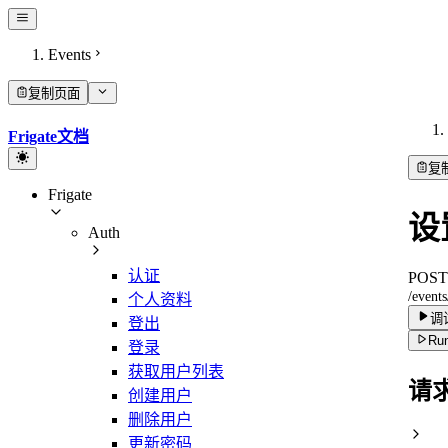
Events
复制页面
Frigate文档
复
Frigate
设
Auth
认证
POST
/events
个人资料
调
登出
Run
登录
获取用户列表
请
创建用户
删除用户
更新密码