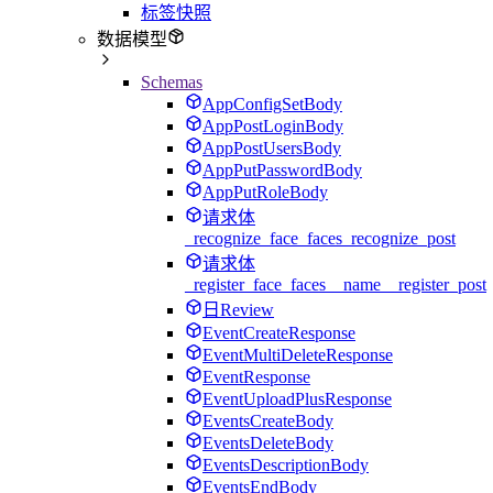
标签快照
数据模型
Schemas
AppConfigSetBody
AppPostLoginBody
AppPostUsersBody
AppPutPasswordBody
AppPutRoleBody
请求体
_recognize_face_faces_recognize_post
请求体
_register_face_faces__name__register_post
日Review
EventCreateResponse
EventMultiDeleteResponse
EventResponse
EventUploadPlusResponse
EventsCreateBody
EventsDeleteBody
EventsDescriptionBody
EventsEndBody