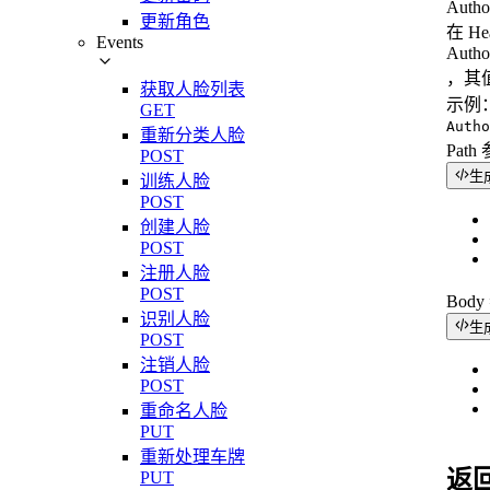
Autho
更新角色
在 H
Events
Autho
，其值
获取人脸列表
示例
GET
Autho
重新分类人脸
Path
POST
生
训练人脸
POST
创建人脸
POST
注册人脸
POST
Bod
识别人脸
生
POST
注销人脸
POST
重命名人脸
PUT
重新处理车牌
返
PUT