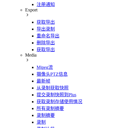
注册通知
Export
获取导出
导出录制
重命名导出
删除导出
获取导出
Media
Mjpeg流
摄像头PTZ信息
最新帧
从录制获取快照
提交录制快照到Plus
获取录制存储使用情况
所有录制摘要
录制摘要
录制