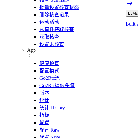
批量设置核查状态
LLMs.
删除核查记录
运动活动
Built 
从事件获取核查
获取核查
设置未核查
App
健康检查
配置模式
Go2Rtc流
Go2Rtc摄像头流
版本
统计
统计 History
指标
配置
配置 Raw
配置 Save