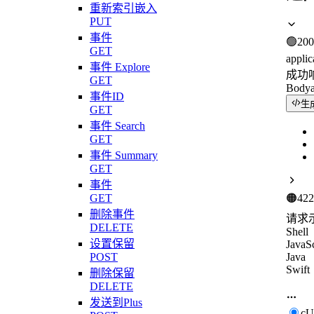
重新索引嵌入
PUT
事件
🟢
200
GET
applic
事件 Explore
成功
GET
Body
事件ID
生
GET
事件 Search
GET
事件 Summary
GET
事件
GET
🟠
422
删除事件
请求
DELETE
Shell
设置保留
JavaSc
POST
Java
Swift
删除保留
DELETE
发送到Plus
c