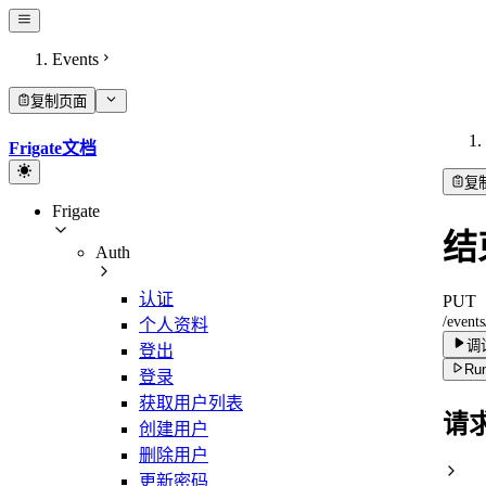
Events
复制页面
Frigate文档
复
Frigate
结
Auth
认证
PUT
/event
个人资料
调
登出
Run
登录
获取用户列表
请
创建用户
删除用户
更新密码