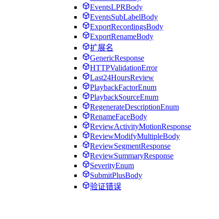
EventsLPRBody
EventsSubLabelBody
ExportRecordingsBody
ExportRenameBody
扩展名
GenericResponse
HTTPValidationError
Last24HoursReview
PlaybackFactorEnum
PlaybackSourceEnum
RegenerateDescriptionEnum
RenameFaceBody
ReviewActivityMotionResponse
ReviewModifyMultipleBody
ReviewSegmentResponse
ReviewSummaryResponse
SeverityEnum
SubmitPlusBody
验证错误