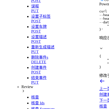
POST
Power
误报
PUT
curl
--hea
设置子标签
--hea
POST
--dat
    "
设置车牌
}'
POST
设置描述
响应
POST
重新生成描述
PUT
{
删除事件s
"
DELETE
"
创建事件
}
POST
修改
结束事件
PUT
Review
上一
创建
核查
下一
核查 Ids
核查
核查 Summary