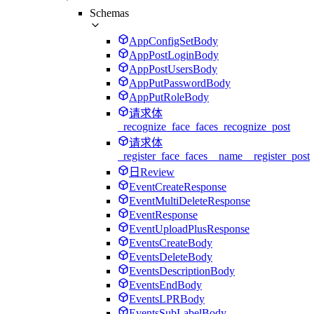
Schemas
AppConfigSetBody
AppPostLoginBody
AppPostUsersBody
AppPutPasswordBody
AppPutRoleBody
请求体
_recognize_face_faces_recognize_post
请求体
_register_face_faces__name__register_post
日Review
EventCreateResponse
EventMultiDeleteResponse
EventResponse
EventUploadPlusResponse
EventsCreateBody
EventsDeleteBody
EventsDescriptionBody
EventsEndBody
EventsLPRBody
EventsSubLabelBody