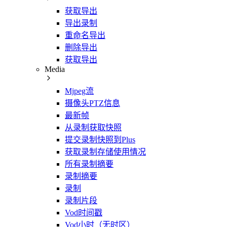
获取导出
导出录制
重命名导出
删除导出
获取导出
Media
Mjpeg流
摄像头PTZ信息
最新帧
从录制获取快照
提交录制快照到Plus
获取录制存储使用情况
所有录制摘要
录制摘要
录制
录制片段
Vod时间戳
Vod小时（无时区）