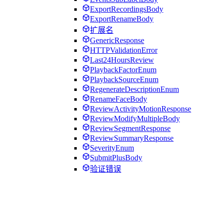
ExportRecordingsBody
ExportRenameBody
扩展名
GenericResponse
HTTPValidationError
Last24HoursReview
PlaybackFactorEnum
PlaybackSourceEnum
RegenerateDescriptionEnum
RenameFaceBody
ReviewActivityMotionResponse
ReviewModifyMultipleBody
ReviewSegmentResponse
ReviewSummaryResponse
SeverityEnum
SubmitPlusBody
验证错误