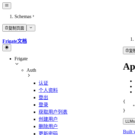
Schemas
复制页面
Frigate文档
复
Frigate
Ap
Auth
认证
个人资料
登出
{
登录
"
}
获取用户列表
创建用户
LLMs.
删除用户
Built 
更新密码