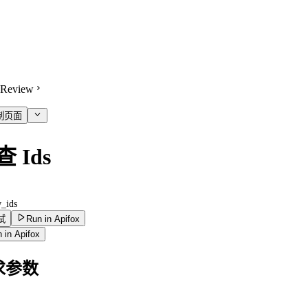
Review
制页面
 Ids
w_ids
试
Run in Apifox
 in Apifox
求参数