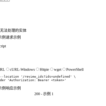
无法处理的实体
示例
请求示例
ript
URL
cURL-Windows
Httpie
wget
PowerShell
--location
'/review_ids?ids=undefined'
der
'Authorization: Bearer <token>'
示例
响应示例
200 -
示例 1