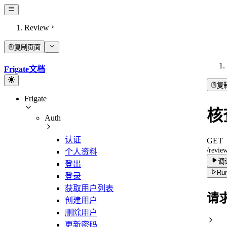
Review
复制页面
Frigate文档
复
Frigate
核查
Auth
认证
GET
/revie
个人资料
调
登出
Run
登录
获取用户列表
请
创建用户
删除用户
更新密码