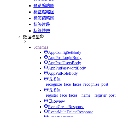
预览缩略图
标签缩略图
标签缩略图
标签片段
标签快照
数据模型
Schemas
AppConfigSetBody
AppPostLoginBody
AppPostUsersBody
AppPutPasswordBody
AppPutRoleBody
请求体
_recognize_face_faces_recognize_post
请求体
_register_face_faces__name__register_post
日Review
EventCreateResponse
EventMultiDeleteResponse