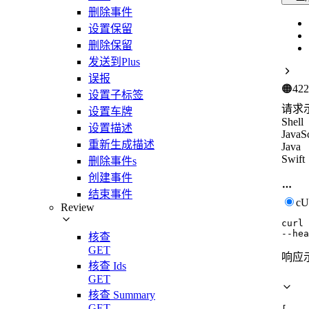
删除事件
设置保留
删除保留
发送到Plus
误报
🟠
422
设置子标签
请求
设置车牌
Shell
设置描述
JavaSc
重新生成描述
Java
Swift
删除事件s
创建事件
结束事件
c
Review
curl
--hea
核查
GET
响应
核查 Ids
GET
核查 Summary
GET