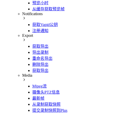
预览小时
从缓存获取预览帧
Notifications
获取Vapid公钥
注册通知
Export
获取导出
导出录制
重命名导出
删除导出
获取导出
Media
Mjpeg流
摄像头PTZ信息
最新帧
从录制获取快照
提交录制快照到Plus