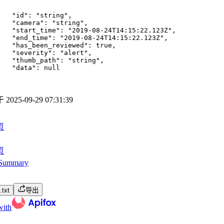
"id"
:
"string"
,
"camera"
:
"string"
,
"start_time"
:
"2019-08-24T14:15:22.123Z"
,
"end_time"
:
"2019-08-24T14:15:22.123Z"
,
"has_been_reviewed"
:
true
,
"severity"
:
"alert"
,
"thumb_path"
:
"string"
,
"data"
:
null
于
2025-09-29 07:31:39
页
页
ummary
txt
导出
with