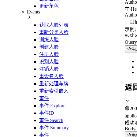
Autho
更新角色
在 H
Events
Autho
，其值
获取人脸列表
示例
重新分类人脸
Autho
训练人脸
Quer
创建人脸
生
注册人脸
识别人脸
注销人脸
重命名人脸
重新处理车牌
返
重新索引嵌入
事件
事件 Explore
🟢
200
事件ID
applic
事件 Search
成功
事件 Summary
Body
事件
生