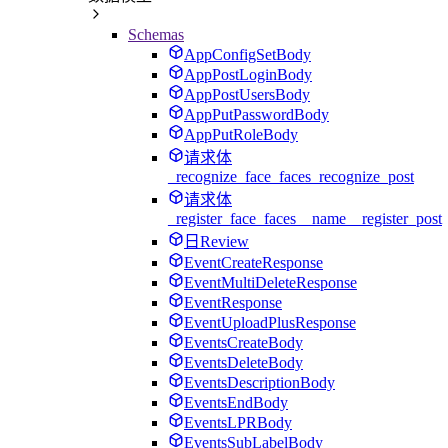
Schemas
AppConfigSetBody
AppPostLoginBody
AppPostUsersBody
AppPutPasswordBody
AppPutRoleBody
请求体
_recognize_face_faces_recognize_post
请求体
_register_face_faces__name__register_post
日Review
EventCreateResponse
EventMultiDeleteResponse
EventResponse
EventUploadPlusResponse
EventsCreateBody
EventsDeleteBody
EventsDescriptionBody
EventsEndBody
EventsLPRBody
EventsSubLabelBody