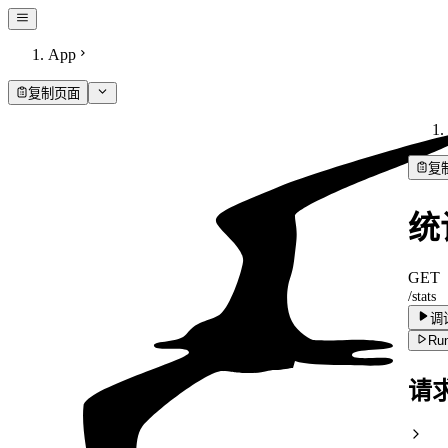
App
复制页面
复
统
GET
/stats
调
Run
请