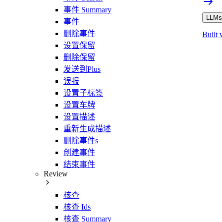
事件 Summary
LLMs.
事件
删除事件
Built 
设置保留
删除保留
发送到Plus
误报
设置子标签
设置车牌
设置描述
重新生成描述
删除事件s
创建事件
结束事件
Review
核查
核查 Ids
核查 Summary