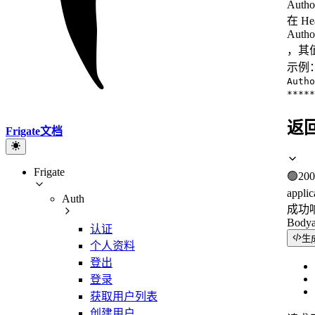
Autho
在 H
Autho
，其值
示例
Autho
*****
返
Frigate文档
Frigate
🟢
200
applic
Auth
成功
Body
认证
生
个人资料
登出
登录
获取用户列表
创建用户