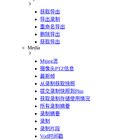
获取导出
导出录制
重命名导出
删除导出
获取导出
Media
Mjpeg流
摄像头PTZ信息
最新帧
从录制获取快照
提交录制快照到Plus
获取录制存储使用情况
所有录制摘要
录制摘要
录制
录制片段
Vod时间戳