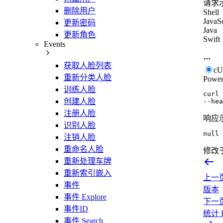
请求
删除用户
Shell
JavaSc
更新密码
Java
更新角色
Swift
Events
获取人脸列表
c
重新分类人脸
Power
训练人脸
curl
创建人脸
--hea
注册人脸
响应
识别人脸
null
注销人脸
重命名人脸
修改
重新处理车牌
重新索引嵌入
上一
事件
版本
事件 Explore
下一
事件ID
统计 H
事件 Search