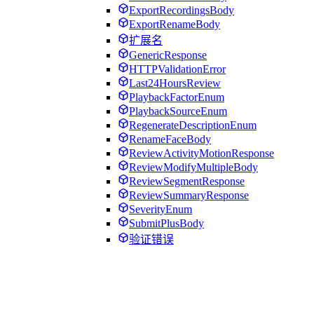
ExportRecordingsBody
ExportRenameBody
扩展名
GenericResponse
HTTPValidationError
Last24HoursReview
PlaybackFactorEnum
PlaybackSourceEnum
RegenerateDescriptionEnum
RenameFaceBody
ReviewActivityMotionResponse
ReviewModifyMultipleBody
ReviewSegmentResponse
ReviewSummaryResponse
SeverityEnum
SubmitPlusBody
验证错误